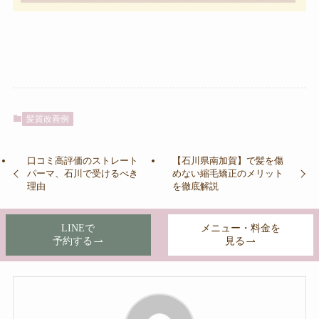
髪質改善例
口コミ高評価のストレート
【石川県南加賀】で髪を傷
パーマ、石川で受けるべき
めない縮毛矯正のメリット
理由
を徹底解説
LINEで
メニュー・料金を
この記事を書いた人
予約する
見る