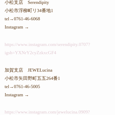
小松支店 Serendipity
小松市浮柳町リ34番地1
tel→0761-46-6068
Instagram →
https://www.instagram.com/serendipity.0707?
igsh=YXNrY2cyZzkxcGF4
加賀支店 JEWELucina
小松市矢田野町五五264番1
tel→0761-46-5005
Instagram →
https://www.instagram.com/jewelucina.0909?