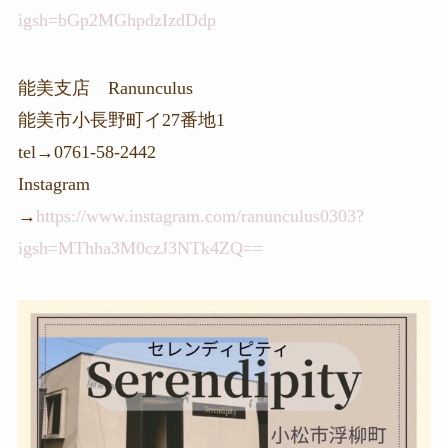
igsh=bGp2MGhpdzIzdDdp
能美支店 Ranunculus
能美市小長野町イ27番地1
tel→0761-58-2442
Instagram
→
https://www.instagram.com/ranunculus0303?
igsh=MThha3M0czJ3NTk4ZQ==